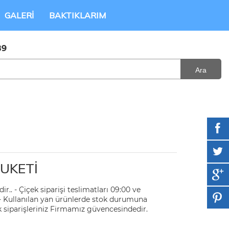
GALERI
BAKTIKLARIM
89
Ara
BUKETİ
r.. - Çiçek siparişi teslimatları 09:00 ve
r. - Kullanılan yan ürünlerde stok durumuna
içek siparişleriniz Firmamız güvencesindedir.