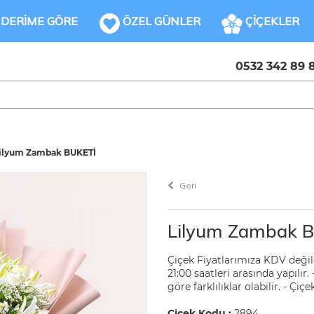
DERİME GÖRE
ÖZEL GÜNLER
ÇİÇEKLER
0532 342 89 
ilyum Zambak BUKETİ
Geri
Lilyum Zambak 
Çiçek Fiyatlarımıza KDV değildi
21:00 saatleri arasında yapılı
göre farklılıklar olabilir. - Ç
Çiçek Kodu :
2894