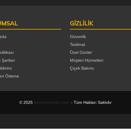
UMSAL
GİZLİLİK
zda
Güvenlik
Teslimat
olitikası
Özel Günler
 Şartları
Müşteri Hizmetleri
ildirimi
Çiçek Bakımı
Geri Ödeme
© 2025
beykentcicekci.com
- Tüm Hakları Saklıdır