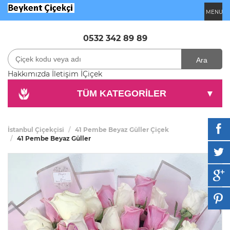
MENU
0532 342 89 89
Ara
Hakkımızda
İletişim
İÇiçek
TÜM KATEGORİLER
▾
İstanbul Çiçekçisi
41 Pembe Beyaz Güller Çiçek
41 Pembe Beyaz Güller