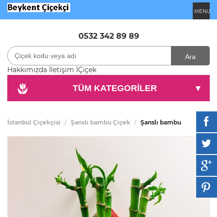
MENU
0532 342 89 89
Ara
Hakkımızda
İletişim
İÇiçek
TÜM KATEGORİLER
▾
İstanbul Çiçekçisi
Şanslı bambu Çiçek
Şanslı bambu