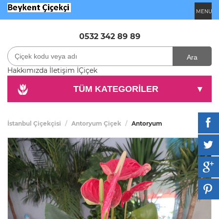
MENU
0532 342 89 89
Ara
Hakkımızda
İletişim
İÇiçek
TÜM KATEGORİLER
▾
İstanbul Çiçekçisi
Antoryum Çiçek
Antoryum